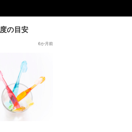
度の目安
6か月前