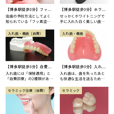
【博多駅徒歩3分】フッ素
【博多駅徒歩3分】ホワイ
塗布の効果とは？歯を強く
トニング後の後戻りを防ぐ
虫歯の予防方法としてよく
せっかくホワイトニングで
する仕組みを解説
ためのポイント
知られている「フッ素塗
手に入れた白く美しい歯
布」。子どもの定期検診で
も、何もしなければ徐々に
受けるイメージが強いかも
元の色に近づいていきます。
入れ歯・義歯（自費）
入れ歯・義歯
しれませんが、大人にとっ
これを「後戻り」と呼びま
て
【博多駅徒歩3分】自費入
【博多駅徒歩3分】入れ歯
れ歯のメリット・デメリッ
を長持ちさせるためのメン
入れ歯には「保険適用」と
入れ歯は、歯を失ったあと
トを詳しく解説
テナンス方法とは？
「自費診療」の2種類があり
も快適な生活を送るための
ますが、見た目や装着感、
大切なパートナーです。しか
使いやすさにこだわりたい
し、「作ったばかりの頃は
セラミック治療（自費）
セラミック
方の多くが選択肢に入れ
快適だったのに、最近合