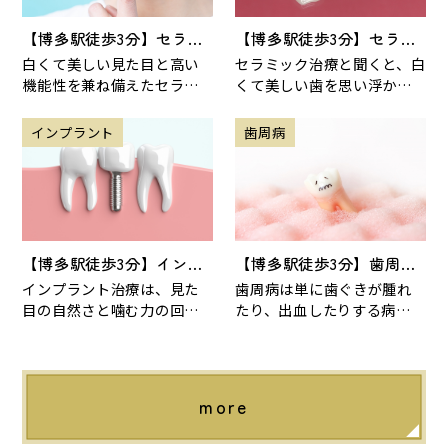
【博多駅徒歩3分】セラミ
【博多駅徒歩3分】セラミ
ック治療で失敗しないため
ックの種類と選び方 ジル
白くて美しい見た目と高い
セラミック治療と聞くと、白
の注意点
コニア・e.maxの違いと
機能性を兼ね備えたセラミ
くて美しい歯を思い浮かべ
は？
ック治療は、見た目や健康
る方も多いでしょう。見た目
を気にする多くの方に選ば
だけでなく、虫歯の再発予
インプラント
歯周病
れています。しかし、期待
防や金属アレルギー対
【博多駅徒歩3分】インプ
【博多駅徒歩3分】歯周病
ラント手術の成功率を高め
が進行すると起こるリスク
インプラント治療は、見た
歯周病は単に歯ぐきが腫れ
るポイントとは？
とは？全身への影響を解説
目の自然さと噛む力の回復
たり、出血したりする病気で
が期待できる優れた治療法
はありません。進行すると
です。しかし、それはインプ
歯を失う原因になるだけで
ラントがしっかりと骨に
なく、糖尿病や動脈硬化
more